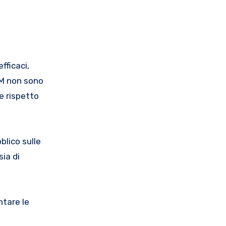
fficaci,
SEM non sono
e rispetto
blico sulle
sia di
ntare le