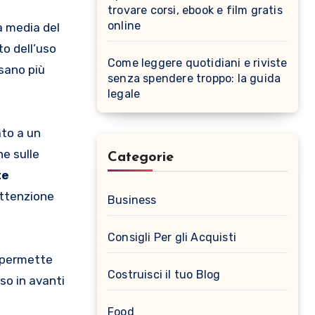
trovare corsi, ebook e film gratis
online
a media del
o dell’uso
Come leggere quotidiani e riviste
ssano più
senza spendere troppo: la guida
legale
ato a un
ne sulle
Categorie
te
attenzione
Business
Consigli Per gli Acquisti
 permette
Costruisci il tuo Blog
sso in avanti
Food