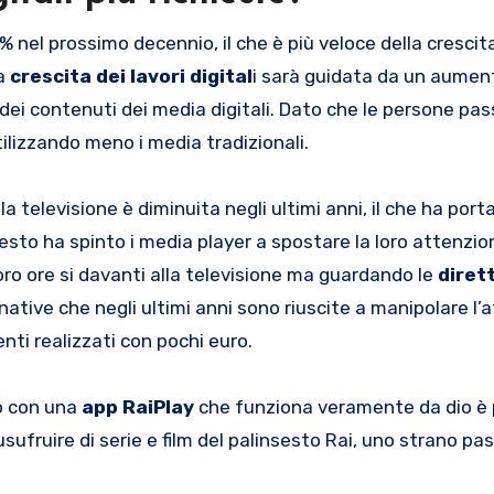
 nel prossimo decennio, il che è più veloce della crescit
La
crescita dei lavori digital
i sarà guidata da un aument
a dei contenuti dei media digitali. Dato che le persone pa
ilizzando meno i media tradizionali.
 televisione è diminuita negli ultimi anni, il che ha port
uesto ha spinto i media player a spostare la loro attenzio
loro ore si davanti alla televisione ma guardando le
diret
native che negli ultimi anni sono riuscite a manipolare l’
nti realizzati con pochi euro.
o con una
app RaiPlay
che funziona veramente da dio è
a usufruire di serie e film del palinsesto Rai, uno strano pa