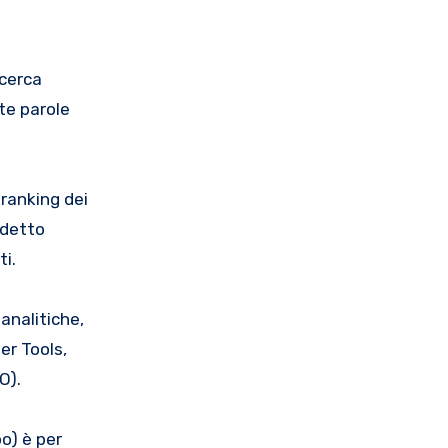
icerca
ste parole
 ranking dei
 detto
ti.
analitiche,
er Tools,
O).
o) è per