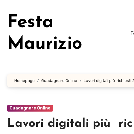
Salta
al
Festa
contenuto
T
Maurizio
Homepage
Guadagnare Online
Lavori digitali più richiesti
Guadagnare Online
Lavori digitali più ri