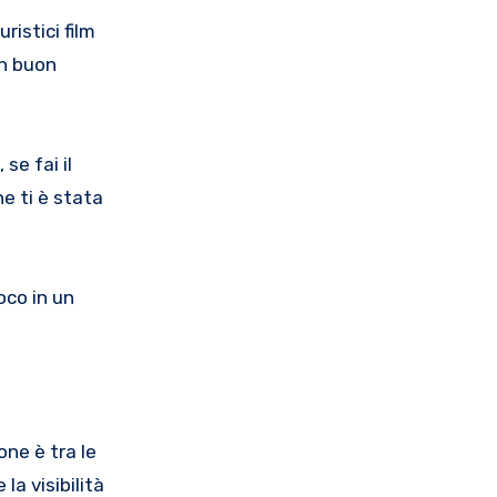
ristici film
un buon
se fai il
e ti è stata
oco in un
ne è tra le
la visibilità