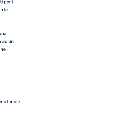
i per i
o le
 una
a ad un
rie
 materiale