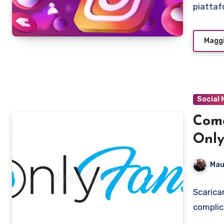
piattaf
Maggi
Social 
Come
Only
Mau
Scarica
complic