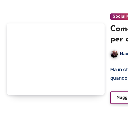
Social 
Come
per
Mau
Ma in c
quando 
Maggi