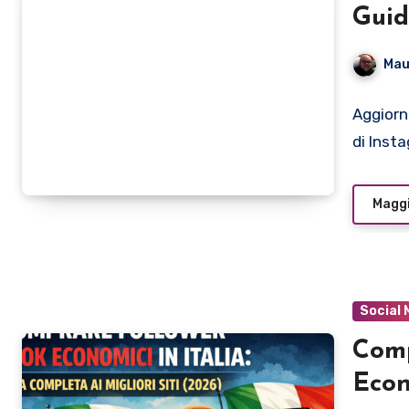
Gui
Mau
Aggiorn
di Inst
Maggi
Social 
Comp
Econ