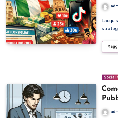
Comp
adm
L’acqui
strateg
Maggi
Social 
Come
Pubb
What
adm
Sugg