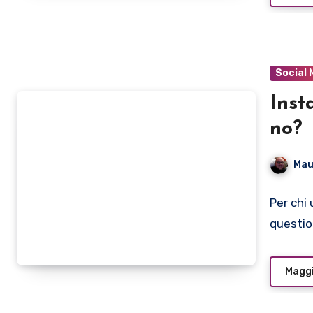
Social 
Inst
no?
Mau
Per chi
questio
Maggi