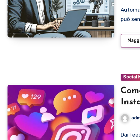
Automat
può sem
Maggi
Social 
Come
Inst
racc
adm
Dai fee