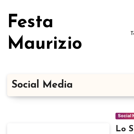
Salta
al
Festa
contenuto
T
Maurizio
Social Media
Social 
Lo S