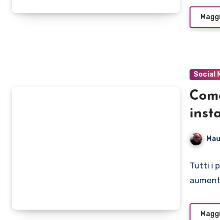
Maggi
Social 
Come
inst
Mau
Tutti i
aumenta
Maggi