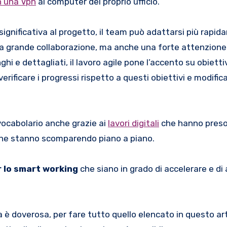
n una Vpn
al computer del proprio ufficio.
ignificativa al progetto, il team può adattarsi più rapi
a grande collaborazione, ma anche una forte attenzione 
hi e dettagliati, il lavoro agile pone l’accento su obiettiv
erificare i progressi rispetto a questi obiettivi e modificar
 vocabolario anche grazie ai
lavori digitali
che hanno preso 
he stanno scomparendo piano a piano.
 lo smart working
che siano in grado di accelerare e di 
a è doverosa, per fare tutto quello elencato in questo art