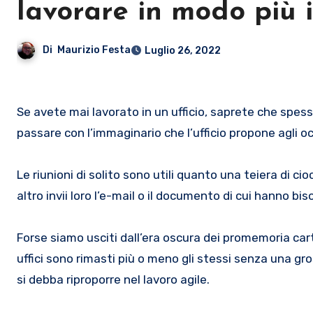
lavorare in modo più i
Di
Maurizio Festa
Luglio 26, 2022
Se avete mai lavorato in un ufficio, saprete che spesso non è il luogo più produttivo a dispetto di quello che si vuole far
passare con l’immaginario che l’ufficio propone agli oc
Le riunioni di solito sono utili quanto una teiera di 
altro invii loro l’e-mail o il documento di cui hanno biso
Forse siamo usciti dall’era oscura dei promemoria cart
uffici sono rimasti più o meno gli stessi senza una g
si debba riproporre nel lavoro agile.