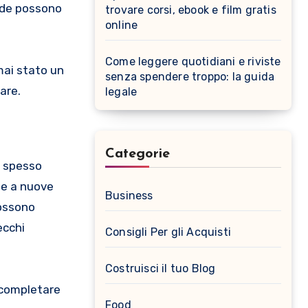
ende possono
trovare corsi, ebook e film gratis
online
Come leggere quotidiani e riviste
mai stato un
senza spendere troppo: la guida
are.
legale
Categorie
, spesso
te a nuove
Business
possono
ecchi
Consigli Per gli Acquisti
Costruisci il tuo Blog
 completare
Food