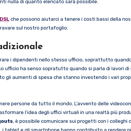
ti nulla di quanto elencato sarà possibile.
ADSL
che possono aiutarci a tenere i costi bassi della nos
gravare sul nostro portafoglio.
adizionale
orare i dipendenti nello stesso ufficio, soprattutto qua
o ufficio ha senso sopratutto quando si parla di lavori di
o gli aumenti di spesa che stanno investendo i vari propr
sumere persone da tutto il mondo. L’avvento delle videoco
asformare l’idea degli uffici virtuali in una realtà più pro
gouts
, è possibile comunicare sui progetti con i colleghi 
, i tablet e gli smartphone hanno contribuito a rendere pi