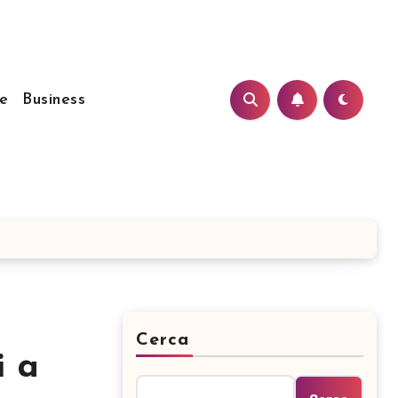
e
Business
Cerca
i a