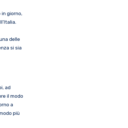
in giorno,
’Italia.
 una delle
nza si sia
i, ad
pre il modo
iorno a
 modo più