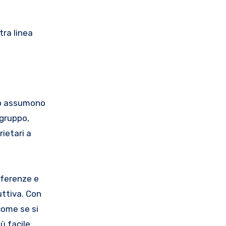
tra linea
ndo assumono
 gruppo,
ietari a
nferenze e
duttiva. Con
come se si
ù facile