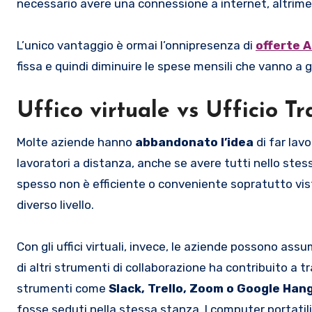
necessario avere una connessione a internet, altrimen
L’unico vantaggio è ormai l’onnipresenza di
offerte 
fissa e quindi diminuire le spese mensili che vanno a 
Uffico virtuale
vs Ufficio Tr
Molte aziende hanno
abbandonato l’idea
di far lav
lavoratori a distanza, anche se avere tutti nello stess
spesso non è efficiente o conveniente sopratutto vist
diverso livello.
Con gli uffici virtuali, invece, le aziende possono as
di altri strumenti di collaborazione ha contribuito a tr
strumenti come
Slack, Trello, Zoom o Google Han
fosse seduti nella stessa stanza. I computer portatili