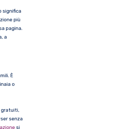
 significa
zione più
sa pagina.
a, a
mili. È
inaia o
gratuiti,
wser senza
azione
si