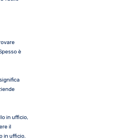
trovare
 Spesso è
significa
aziende
o in ufficio,
re il
in ufficio.