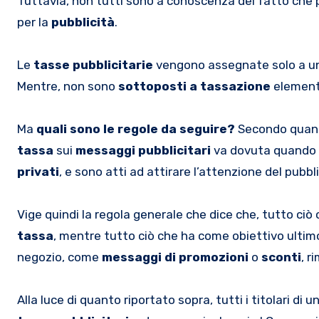
Tuttavia, non tutti sono a conoscenza del fatto che 
per la
pubblicità
.
Le
tasse pubblicitarie
vengono assegnate solo a una
Mentre, non sono
sottoposti a tassazione
elemen
Ma
quali sono le regole da seguire?
Secondo quanto
tassa
sui
messaggi pubblicitari
va dovuta quando q
privati
, e sono atti ad attirare l’attenzione del pubbl
Vige quindi la regola generale che dice che, tutto ciò
tassa
, mentre tutto ciò che ha come obiettivo ultim
negozio, come
messaggi di promozioni
o
sconti
, r
Alla luce di quanto riportato sopra, tutti i titolari di