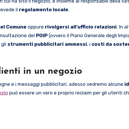
 cui ha sito il negozio, e insieme ai responsabili della ca
revede il
regolamento locale
.
del Comune
oppure
rivolgersi all’ufficio relazioni
. In a
consultazione del
PGIP
(ovvero il Piano Generale degli Impi
 gli
strumenti pubblicitari ammessi
, i
costi da soste
clienti in un negozio
segne e i messaggi pubblicitari, adesso vedremo alcune
id
ozio
può essere un vero e proprio reclaim per gli utenti 