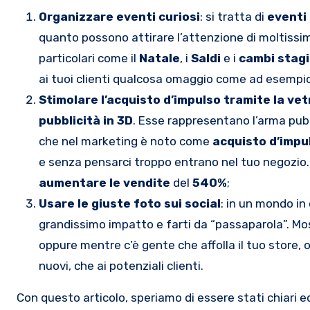
Organizzare eventi curiosi
: si tratta di
eventi 
quanto possono attirare l’attenzione di moltissimi
particolari come il
Natale
, i
Saldi
e i
cambi stag
ai tuoi clienti qualcosa omaggio come ad esempio
Stimolare l’acquisto d’impulso tramite la vet
pubblicità in 3D
. Esse rappresentano l’arma pubb
che nel marketing è noto come
acquisto d’impu
e senza pensarci troppo entrano nel tuo negozio.
aumentare le vendite
del
540%
;
Usare le giuste foto sui social
: in un mondo in 
grandissimo impatto e farti da “passaparola”. Mos
oppure mentre c’è gente che affolla il tuo store, o
nuovi, che ai potenziali clienti.
Con questo articolo, speriamo di essere stati chiari e