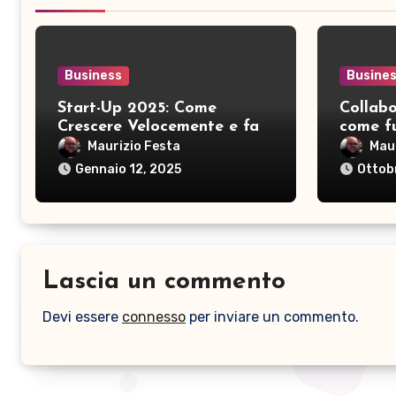
Business
Busine
Start-Up 2025: Come
Collabo
Crescere Velocemente e fare
come fu
Brand
modello
Maurizio Festa
Mau
d’acco
Gennaio 12, 2025
Ottob
Lascia un commento
Devi essere
connesso
per inviare un commento.