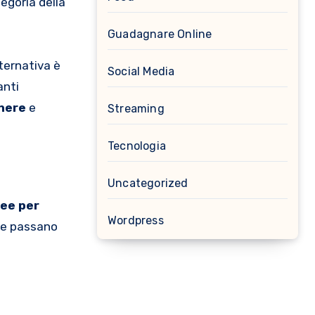
tegoria della
Guadagnare Online
lternativa è
Social Media
anti
nere
e
Streaming
Tecnologia
Uncategorized
ee per
Wordpress
che passano