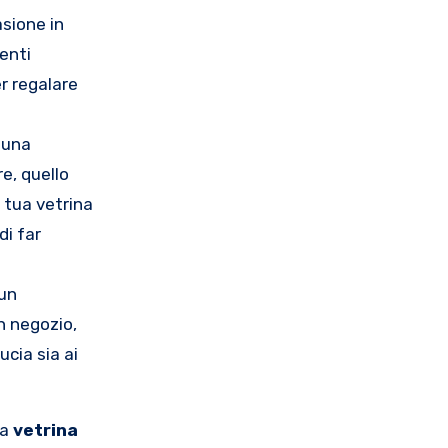
sione in
venti
r regalare
e una
e, quello
a tua vetrina
di far
 un
n negozio,
ucia sia ai
la
vetrina