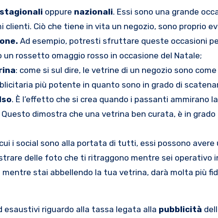
stagionali
oppure
nazionali
. Essi sono una grande occa
 clienti. Ciò che tiene in vita un negozio, sono proprio e
ione.
Ad esempio, potresti sfruttare queste occasioni pe
 un rossetto omaggio rosso in occasione del Natale;
rina
: come si sul dire, le vetrine di un negozio sono com
licitaria più potente in quanto sono in grado di scatenar
lso
. È l’effetto che si crea quando i passanti ammirano l
 Questo dimostra che una vetrina ben curata, è in grado 
cui i social sono alla portata di tutti, essi possono avere
trare delle foto che ti ritraggono mentre sei operativo i
 mentre stai abbellendo la tua vetrina, darà molta più fid
d esaustivi riguardo alla tassa legata alla
pubblicità
del