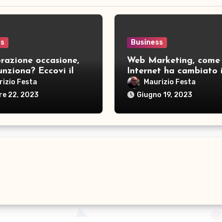
ss
Business
razione occasione,
Web Marketing, come
nziona? Eccovi il
Internet ha cambiato i
 per la ritenuta
modo di fare pubblici
rizio Festa
Maurizio Festa
nto
re 22, 2023
Giugno 19, 2023