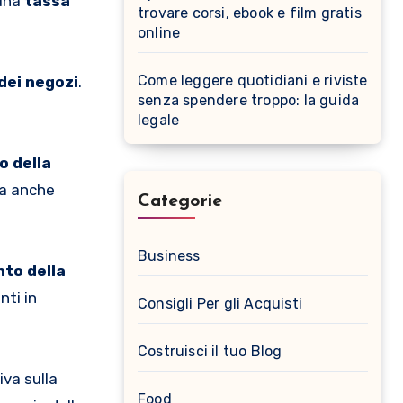
una
tassa
trovare corsi, ebook e film gratis
online
Come leggere quotidiani e riviste
dei negozi
.
senza spendere troppo: la guida
legale
 della
ma anche
Categorie
Business
to della
nti in
Consigli Per gli Acquisti
Costruisci il tuo Blog
iva sulla
Food