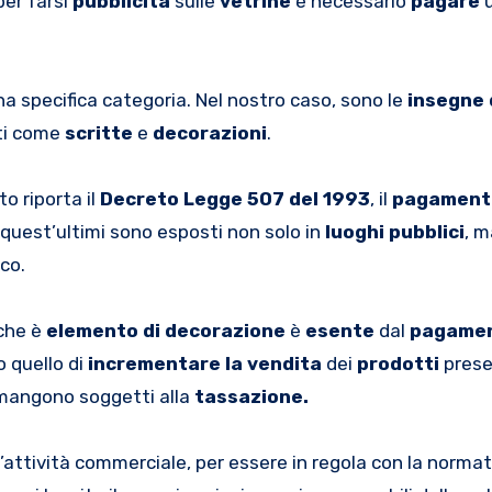
per farsi
pubblicità
sulle
vetrine
è necessario
pagare
 specifica categoria. Nel nostro caso, sono le
insegne 
ti come
scritte
e
decorazioni
.
 riporta il
Decreto Legge 507 del 1993
, il
pagamento
uest’ultimi sono esposti non solo in
luoghi pubblici
, 
ico.
 che è
elemento di decorazione
è
esente
dal
pagamen
o quello di
incrementare la vendita
dei
prodotti
prese
imangono soggetti alla
tassazione.
 un’attività commerciale, per essere in regola con la normat