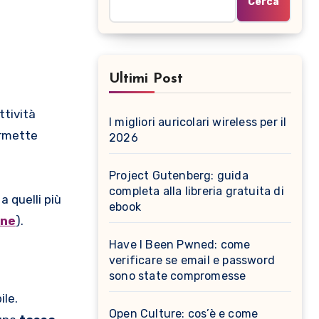
Cerca
Ultimi Post
ttività
I migliori auricolari wireless per il
ermette
2026
Project Gutenberg: guida
completa alla libreria gratuita di
, a quelli più
ebook
ine
).
Have I Been Pwned: come
verificare se email e password
sono state compromesse
ile.
Open Culture: cos’è e come