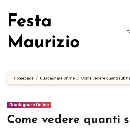
Salta
al
Festa
contenuto
T
Maurizio
Homepage
Guadagnare Online
Come vedere quanti sub ha
Guadagnare Online
Come vedere quanti s