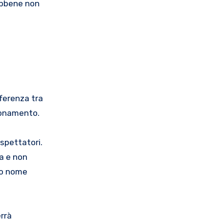
sebbene non
ferenza tra
bbonamento.
 spettatori.
ta e non
io nome
rrà