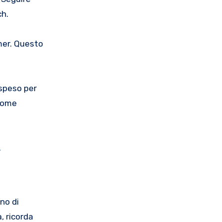
ch.
mer. Questo
 speso per
 come
.
no di
, ricorda