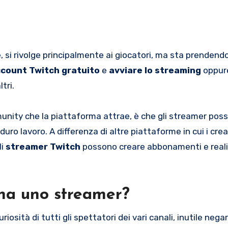
i rivolge principalmente ai giocatori, ma sta prendend
count Twitch gratuito
e
avviare lo streaming
oppure
tri.
mmunity che la piattaforma attrae, è che gli streamer pos
duro lavoro. A differenza di altre piattaforme in cui i cre
li
streamer Twitch
possono creare abbonamenti e real
 ha uno streamer?
uriosità di tutti gli spettatori dei vari canali, inutile neg