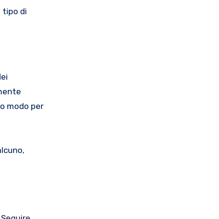
 tipo di
dei
rmente
tro modo per
alcuno,
 Seguire