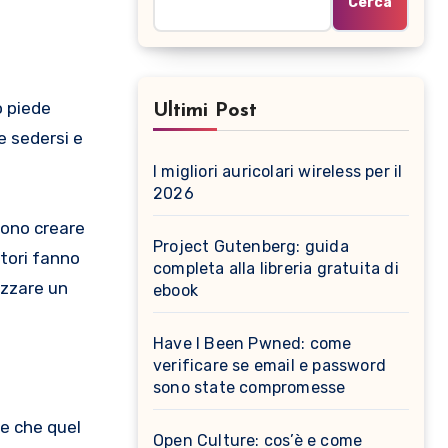
Cerca
o piede
Ultimi Post
 sedersi e
I migliori auricolari wireless per il
2026
sono creare
Project Gutenberg: guida
atori fanno
completa alla libreria gratuita di
izzare un
ebook
Have I Been Pwned: come
verificare se email e password
sono state compromesse
are che quel
Open Culture: cos’è e come