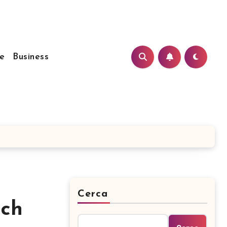
e
Business
Cerca
tch