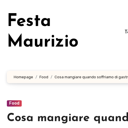
Salta
al
Festa
contenuto
T
Maurizio
Homepage
Food
Cosa mangiare quando soffriamo di gastr
Food
Cosa mangiare quando