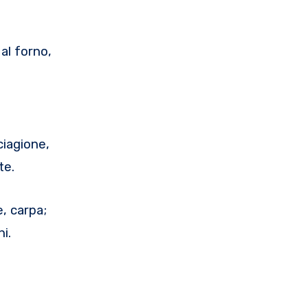
 al forno,
ciagione,
te.
e, carpa;
i.