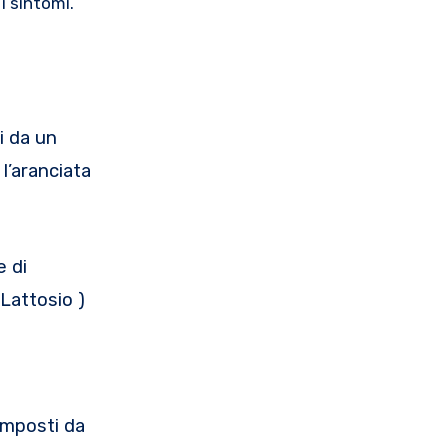
i sintomi.
i da un
l’aranciata
e di
 Lattosio )
composti da