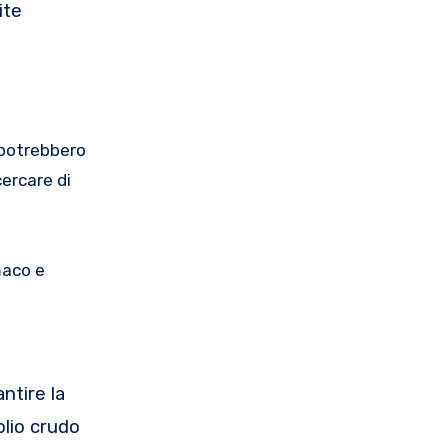
ite
i potrebbero
cercare di
maco e
ntire la
olio crudo