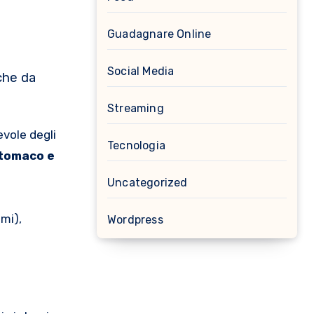
a
Guadagnare Online
Social Media
che da
Streaming
evole degli
Tecnologia
stomaco e
Uncategorized
lmi),
Wordpress