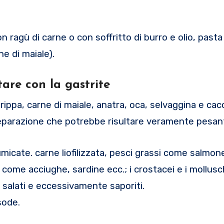
n ragù di carne o con soffritto di burro e olio, pasta
ne di maiale).
are con la gastrite
trippa, carne di maiale, anatra, oca, selvaggina e cac
a preparazione che potrebbe risultare veramente pesan
ffumicate. carne liofilizzata, pesci grassi come salmon
come acciughe, sardine ecc.; i crostacei e i mollusch
, salati e eccessivamente saporiti.
sode.