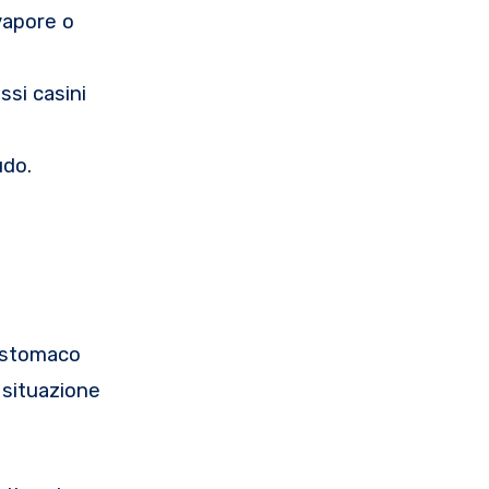
vapore o
ssi casini
udo.
o stomaco
a situazione