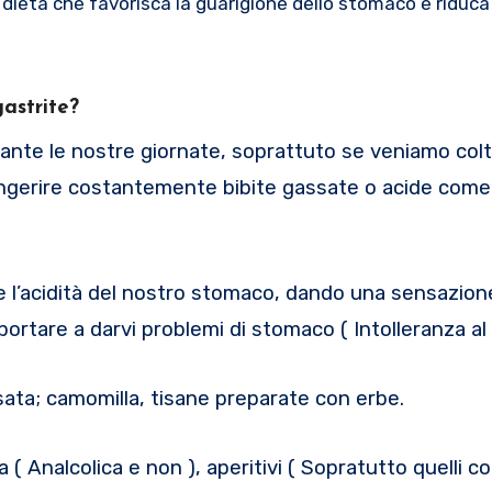
dieta che favorisca la guarigione dello stomaco e riduca 
astrite?
te le nostre giornate, soprattuto se veniamo colt
 ingerire costantemente bibite gassate o acide come 
re l’acidità del nostro stomaco, dando una sensazion
portare a darvi problemi di stomaco ( Intolleranza al
sata; camomilla, tisane preparate con erbe.
a ( Analcolica e non ), aperitivi ( Sopratutto quelli 