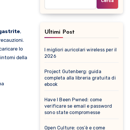
Cerca
gastrite
,
Ultimi Post
recauzioni.
aricare lo
I migliori auricolari wireless per il
2026
sintomi della
Project Gutenberg: guida
completa alla libreria gratuita di
na
ebook
Have I Been Pwned: come
verificare se email e password
sono state compromesse
Open Culture: cos’è e come