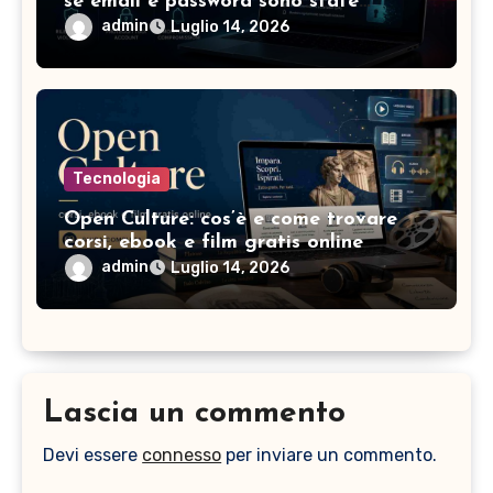
se email e password sono state
compromesse
admin
Luglio 14, 2026
Tecnologia
Open Culture: cos’è e come trovare
corsi, ebook e film gratis online
admin
Luglio 14, 2026
Lascia un commento
Devi essere
connesso
per inviare un commento.