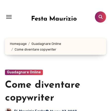
Salta
al
contenuto
Festa Maurizio
Homepage
Guadagnare Online
Come diventare copywriter
Guadagnare Online
Come diventare
copywriter