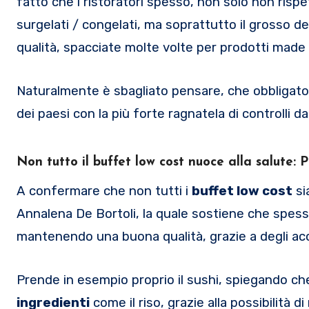
fatto che i ristoratori spesso, non solo non rispet
surgelati / congelati, ma soprattutto il grosso del
qualità, spacciate molte volte per prodotti made i
Naturalmente è sbagliato pensare, che obbliga
dei paesi con la più forte ragnatela di controlli da
Non tutto il buffet low cost nuoce alla salute: P
A confermare che non tutti i
buffet low cost
si
Annalena De Bortoli, la quale sostiene che spesso
mantenendo una buona qualità, grazie a degli acco
Prende in esempio proprio il sushi, spiegando che
ingredienti
come il riso, grazie alla possibilità d