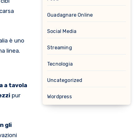
cibi
scarsa
Guadagnare Online
Social Media
alia è uno
Streaming
a linea.
Tecnologia
Uncategorized
a a tavola
ezzi
pur
Wordpress
n gli
vazioni