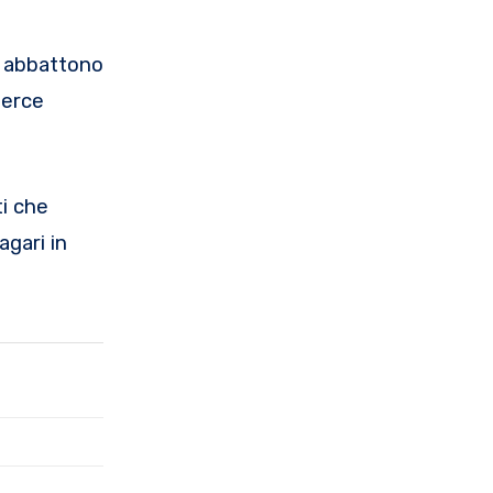
i abbattono
merce
ti che
agari in