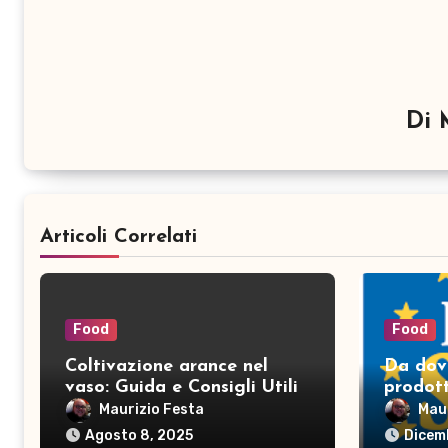
Di
Articoli Correlati
Food
Food
Coltivazione arance nel
Da dov
vaso: Guida e Consigli Utili
prodott
Eurosp
Maurizio Festa
Mau
Agosto 8, 2025
Dicem