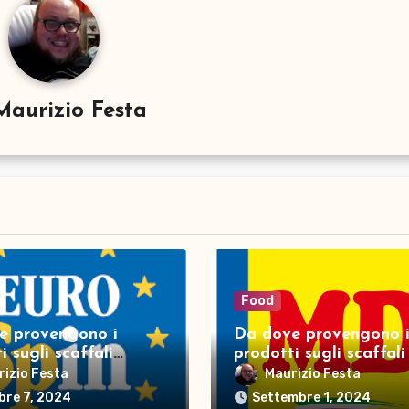
Maurizio Festa
Food
e provengono i
Da dove provengono 
i sugli scaffali
prodotti sugli scaffal
in?
rizio Festa
Maurizio Festa
bre 7, 2024
Settembre 1, 2024