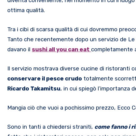
diventa conveniente, nel momento in cui il luogo i
ottima qualità.
Tra i cibi di scarsa qualità di cui dovremmo preo
Tanto che recentemente dopo un servizio de Le I
davano il
sushi all you can eat
completamente a
Il servizio mostrava diverse cucine di ristorant
conservare il pesce crudo
totalmente scorrett
Ricardo Takamitsu
, in cui spiegò l’importanza d
Mangia ciò che vuoi a pochissimo prezzo, Ecco Co
Sono in tanti a chiedersi straniti,
come fanno i r