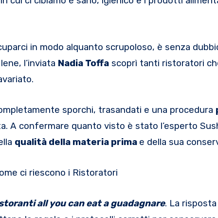
n cui ci cibiamo è sano, igienico e i prodotti aliment
ccuparci in modo alquanto scrupoloso, è senza dubbio
ene, l’inviata
Nadia Toffa
scoprì tanti ristoratori c
variato.
i completamente sporchi, trasandati e una procedura
a. A confermare quanto visto è stato l’esperto Su
ella
qualità della materia prima
e della sua conser
me ci riescono i Ristoratori
istoranti all you can eat a guadagnare
. La risposta