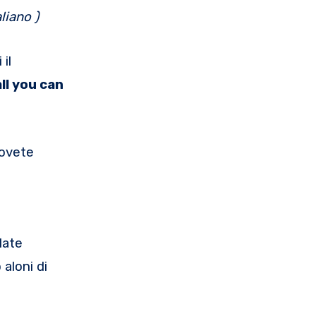
liano )
 il
all you can
dovete
late
aloni di