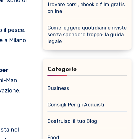
ari sono di
trovare corsi, ebook e film gratis
online
Come leggere quotidiani e riviste
 il pesce.
senza spendere troppo: la guida
he a Milano
legale
Categorie
per
shi-Man
Business
vazione.
Consigli Per gli Acquisti
Costruisci il tuo Blog
 sta nel
Food