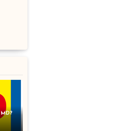
i
i MD?