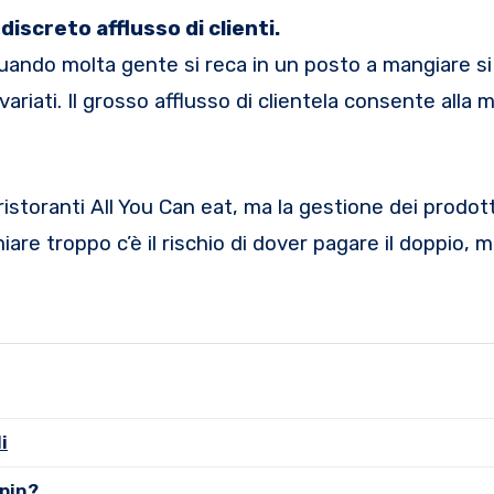
iscreto afflusso di clienti.
uando molta gente si reca in un posto a mangiare s
variati. Il grosso afflusso di clientela consente alla 
storanti All You Can eat, ma la gestione dei prodot
are troppo c’è il rischio di dover pagare il doppio, m
i
spin?