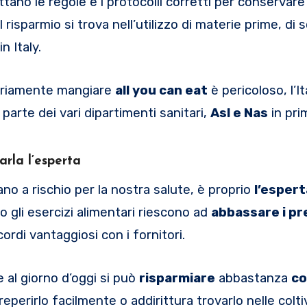
tano le regole e i protocolli corretti per conservare 
 risparmio si trova nell’utilizzo di materie prime, di 
n Italy.
toriamente mangiare
all you can eat
è pericoloso, l’It
 parte dei vari dipartimenti sanitari,
Asl e Nas
in prim
arla l’esperta
ano a rischio per la nostra salute, è proprio
l’espert
 gli esercizi alimentari riescono ad
abbassare i pr
rdi vantaggiosi con i fornitori.
 al giorno d’oggi si può
risparmiare
abbastanza
co
i reperirlo facilmente o addirittura trovarlo nelle colti