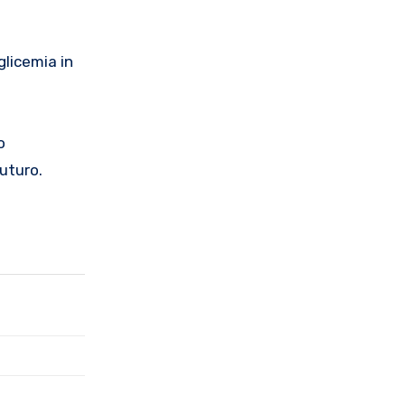
glicemia in
o
futuro.