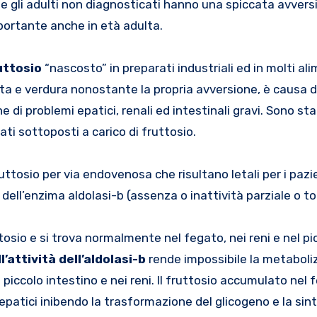
 gli adulti non diagnosticati hanno una spiccata avversi
portante anche in età adulta.
uttosio
“nascosto” in preparati industriali ed in molti ali
utta e verdura nonostante la propria avversione, è causa 
 di problemi epatici, renali ed intestinali gravi. Sono st
ati sottoposti a carico di fruttosio.
ttosio per via endovenosa che risultano letali per i pazie
̀ dell’enzima aldolasi-b (assenza o inattività parziale o to
osio e si trova normalmente nel fegato, nei reni e nel pi
’attività dell’aldolasi-b
rende impossibile la metaboli
 piccolo intestino e nei reni. Il fruttosio accumulato nel 
i epatici inibendo la trasformazione del glicogeno e la sint