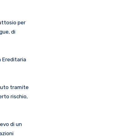
uttosio per
gue, di
 Ereditaria
suto tramite
rto rischio,
evo di un
azioni