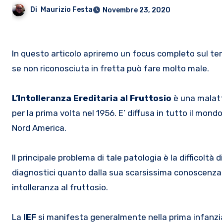
Di
Maurizio Festa
Novembre 23, 2020
In questo articolo apriremo un focus completo sul tema delle intollerante al fruttosio, una intolleranza subdola ma che
se non riconosciuta in fretta può fare molto male.
L’Intolleranza Ereditaria al Fruttosio
è una malat
per la prima volta nel 1956. E’ diffusa in tutto il mon
Nord America.
Il principale problema di tale patologia è la difficol
diagnostici quanto dalla sua scarsissima conoscenza de
intolleranza al fruttosio.
La
IEF
si manifesta generalmente nella prima infanz