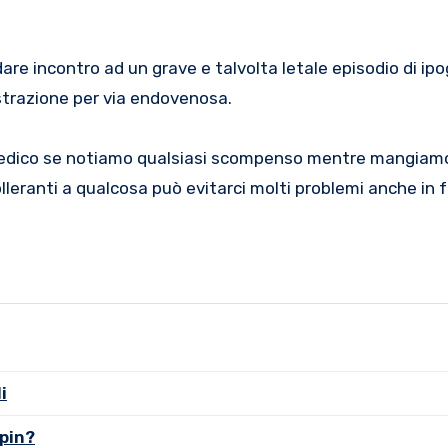
re incontro ad un grave e talvolta letale episodio di ipo
istrazione per via endovenosa.
n medico se notiamo qualsiasi scompenso mentre mangiam
lleranti a qualcosa può evitarci molti problemi anche in 
i
spin?