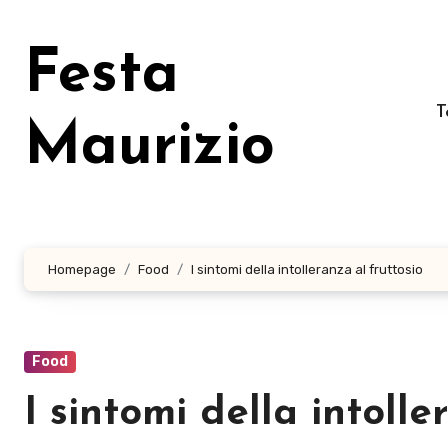
Salta
al
Festa
contenuto
T
Maurizio
Homepage
Food
I sintomi della intolleranza al fruttosio
Food
I sintomi della intolle