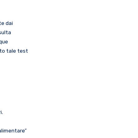
te dai
sulta
nque
to tale test
i.
alimentare”