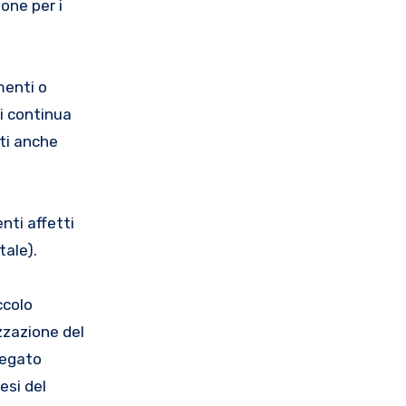
one per i
menti o
di continua
ati anche
nti affetti
tale).
ccolo
zzazione del
fegato
esi del