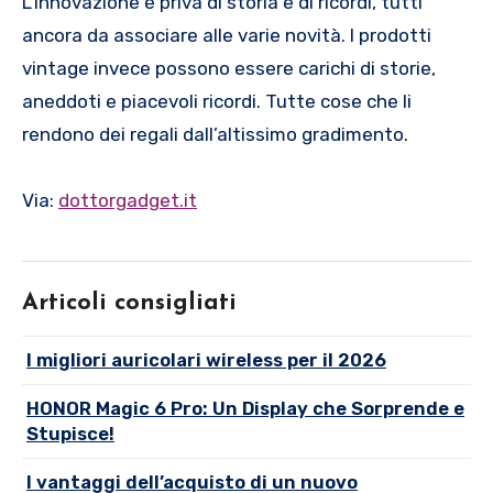
L’innovazione è priva di storia e di ricordi, tutti
ancora da associare alle varie novità. I prodotti
vintage invece possono essere carichi di storie,
aneddoti e piacevoli ricordi. Tutte cose che li
rendono dei regali dall’altissimo gradimento.
Via:
dottorgadget.it
Articoli consigliati
I migliori auricolari wireless per il 2026
HONOR Magic 6 Pro: Un Display che Sorprende e
Stupisce!
I vantaggi dell’acquisto di un nuovo