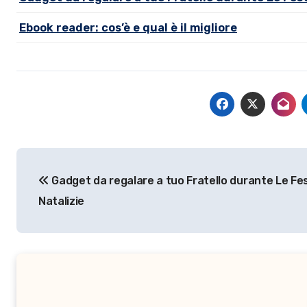
Ebook reader: cos’è e qual è il migliore
Navigazione
Gadget da regalare a tuo Fratello durante Le Fes
articoli
Natalizie