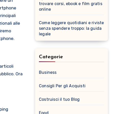
sere un
trovare corsi, ebook e film gratis
artphone
online
rincipali
Come leggere quotidiani e riviste
ionali alle
senza spendere troppo: la guida
riremo
legale
rtphone.
Categorie
rticoli
Business
ubblico. Ora
Consigli Per gli Acquisti
Costruisci il tuo Blog
pping
Food