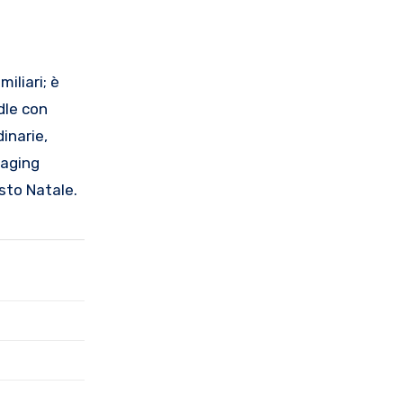
iliari; è
dle con
inarie,
maging
sto Natale.