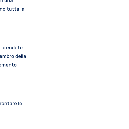
on una
nno tutta la
i prendete
membro della
 momento
rontare le