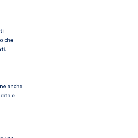
ti
do che
ti.
ione anche
dita e