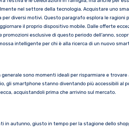
era festiva e le celebrazioni in famiglia, ma anche per es
almente nel settore della tecnologia. Acquistare uno sm
a per diversi motivi. Questo paragrafo esplora le ragioni p
giornare il proprio dispositivo mobile. Dalle offerte eccez
le promozioni esclusive di questo periodo dell’anno, scop
mossa intelligente per chi è alla ricerca di un nuovo sma
 in generale sono momenti ideali per risparmiare e trovare a
aglio, gli smartphone stanno diventando più accessibili al p
 zecca, acquistandoli prima che arrivino sul mercato.
ti in autunno, giusto in tempo per la stagione dello sho