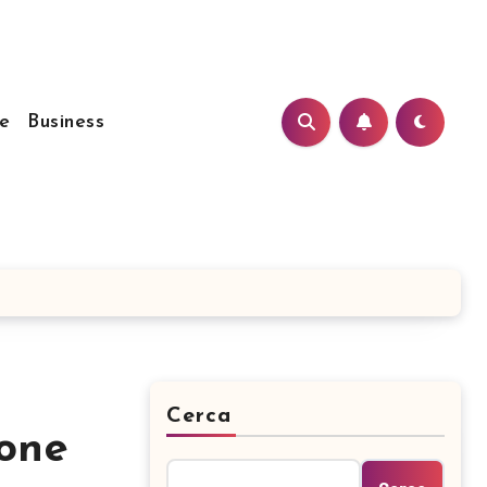
e
Business
Cerca
hone