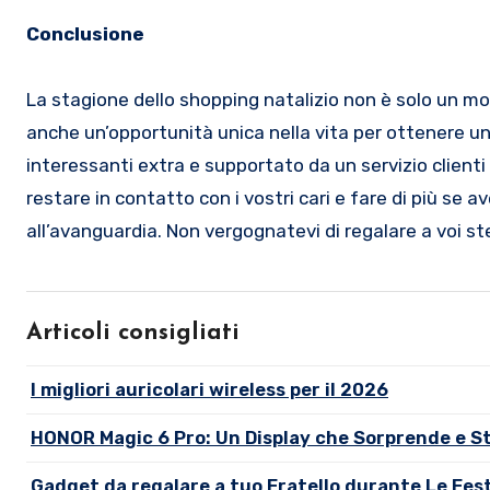
Conclusione
La stagione dello shopping natalizio non è solo un mo
anche un’opportunità unica nella vita per ottenere un
interessanti extra e supportato da un servizio clienti 
restare in contatto con i vostri cari e fare di più se a
all’avanguardia. Non vergognatevi di regalare a voi 
Articoli consigliati
I migliori auricolari wireless per il 2026
HONOR Magic 6 Pro: Un Display che Sorprende e S
Gadget da regalare a tuo Fratello durante Le Fest