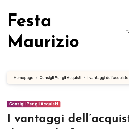
Salta
al
Festa
contenuto
T
Maurizio
Homepage
Consigli Per gli Acquisti
I vantaggi dell’acquist
Consigli Per gli Acquisti
I vantaggi dell’acqui