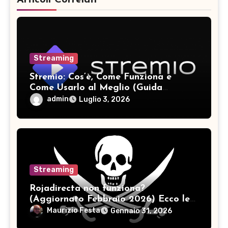
Articoli Correlati
Streaming
Stremio: Cos’è, Come Funziona e
Come Usarlo al Meglio (Guida
Completa 2026)
admin
Luglio 3, 2026
Streaming
Rojadirecta non funziona?
(Aggiornato Febbraio 2026) Ecco le
alternative migliori
Maurizio Festa
Gennaio 31, 2026