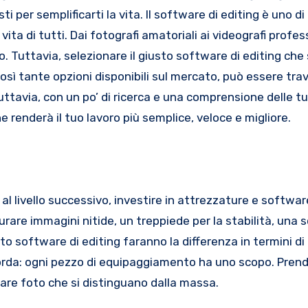
i per semplificarti la vita. Il software di editing è uno di
ta di tutti. Dai fotografi amatoriali ai videografi profess
ro. Tuttavia, selezionare il giusto software di editing che
sì tante opzioni disponibili sul mercato, può essere tra
Tuttavia, con un po’ di ricerca e una comprensione delle t
 renderà il tuo lavoro più semplice, veloce e migliore.
 al livello successivo, investire in attrezzature e softwar
are immagini nitide, un treppiede per la stabilità, una 
sto software di editing faranno la differenza in termini di 
icorda: ogni pezzo di equipaggiamento ha uno scopo. Prendi
eare foto che si distinguano dalla massa.