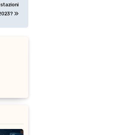
estazioni
l 2023?