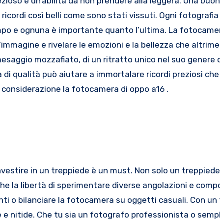
ezioso e un’abilità da non prendere alla leggera. Una buo
icordi così belli come sono stati vissuti. Ogni fotografia
mpo e ognuna è importante quanto l’ultima. La fotocame
’immagine e rivelare le emozioni e la bellezza che altrime
esaggio mozzafiato, di un ritratto unico nel suo genere o
 di qualità può aiutare a immortalare ricordi preziosi ch
in considerazione la fotocamera di oppo a16 .
investire in un treppiede è un must. Non solo un treppiede
che la libertà di sperimentare diverse angolazioni e comp
nti o bilanciare la fotocamera su oggetti casuali. Con un
 e nitide. Che tu sia un fotografo professionista o sem