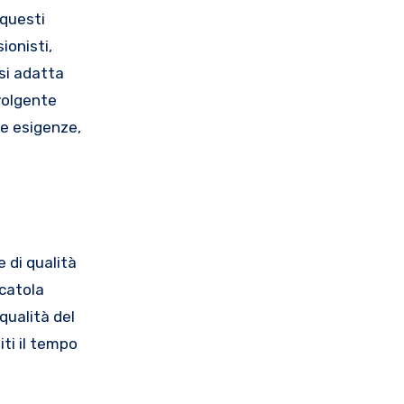
 questi
ionisti,
 si adatta
volgente
ue esigenze,
e di qualità
scatola
qualità del
ti il tempo