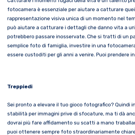
Catturare i momenti fugaci della vita è un talento pr
fotocamera è essenziale per aiutare a catturare quei r
rappresentazione visiva unica di un momento nel te
può aiutare a catturare i dettagli che danno vita a un
potrebbero passare inosservate. Che si tratti di un pa
semplice foto di famiglia, investire in una fotocamera
essere custoditi per gli anni a venire. Puoi prendere 
Treppiedi
Sei pronto a elevare il tuo gioco fotografico? Quindi 
stabilità per immagini prive di sfocature, ma ti dà an
dovrai più fare affidamento su scatti a mano traballa
puoi ottenere sempre foto straordinariamente chiare