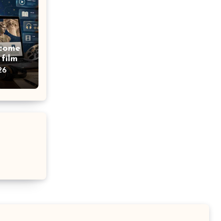
 come
 film
26