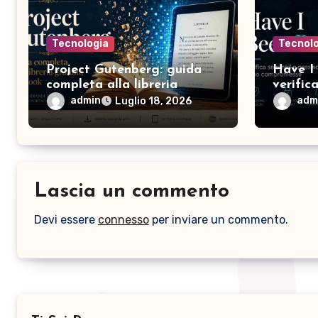
Tecnologia
Tecnol
Project Gutenberg: guida
Have I
completa alla libreria
verific
gratuita di ebook
passwo
admin
adm
Luglio 18, 2026
compro
Lascia un commento
Devi essere
connesso
per inviare un commento.