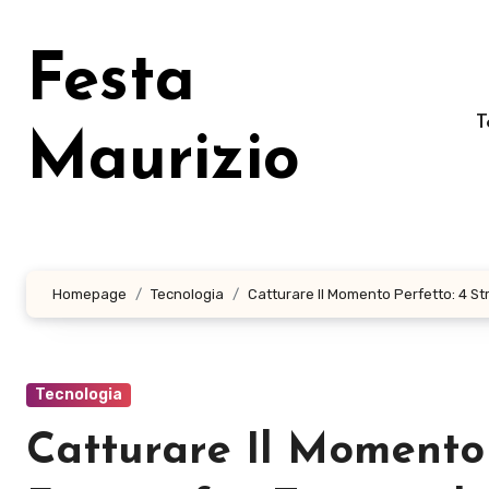
Salta
al
Festa
contenuto
T
Maurizio
Homepage
Tecnologia
Catturare Il Momento Perfetto: 4 Str
Tecnologia
Catturare Il Momento 