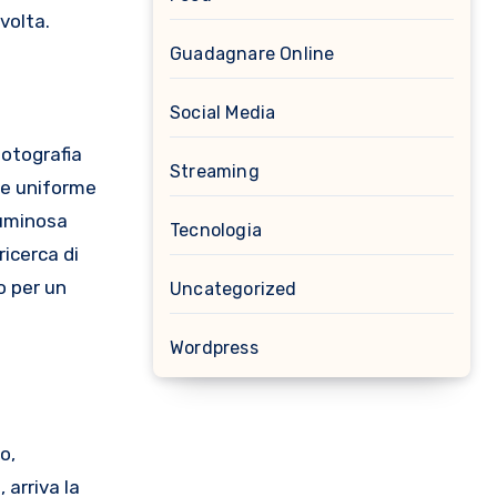
volta.
Guadagnare Online
Social Media
fotografia
Streaming
ne uniforme
luminosa
Tecnologia
ricerca di
o per un
Uncategorized
Wordpress
o,
 arriva la