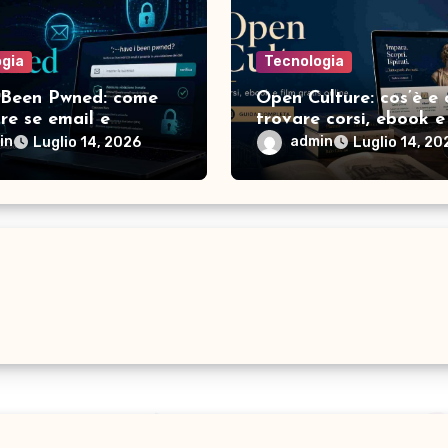
ogia
Tecnologia
 Been Pwned: come
Open Culture: cos’è e
are se email e
trovare corsi, ebook e
rd sono state
gratis online
in
admin
Luglio 14, 2026
Luglio 14, 20
messe