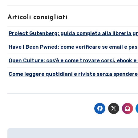
Articoli consigliati
Project Gutenberg: guida completa alla libreria g
Have I Been Pwned: come verificare se email e p
Open Culture: cos’è e come trovare corsi, ebook e 
Come leggere quotidiani e riviste senza spendere 
Navigazione